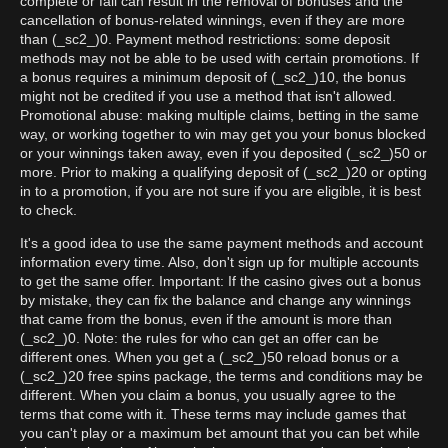
complete or fail can result in the removal of bonuses and the
cancellation of bonus-related winnings, even if they are more
than (_sc2_)0. Payment method restrictions: some deposit
methods may not be able to be used with certain promotions. If
a bonus requires a minimum deposit of (_sc2_)10, the bonus
might not be credited if you use a method that isn't allowed.
Promotional abuse: making multiple claims, betting in the same
way, or working together to win may get you your bonus blocked
or your winnings taken away, even if you deposited (_sc2_)50 or
more. Prior to making a qualifying deposit of (_sc2_)20 or opting
in to a promotion, if you are not sure if you are eligible, it is best
to check.
It's a good idea to use the same payment methods and account
information every time. Also, don't sign up for multiple accounts
to get the same offer. Important: If the casino gives out a bonus
by mistake, they can fix the balance and change any winnings
that came from the bonus, even if the amount is more than
(_sc2_)0. Note: the rules for who can get an offer can be
different ones. When you get a (_sc2_)50 reload bonus or a
(_sc2_)20 free spins package, the terms and conditions may be
different. When you claim a bonus, you usually agree to the
terms that come with it. These terms may include games that
you can't play or a maximum bet amount that you can bet while