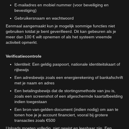
E-mailadres en mobiel nummer (voor beveiliging en
bevestiging)
Gebruikersnaam en wachtwoord
Eenmaal aangemaakt kun je mogelijk sommige functies niet
gebruiken totdat je bent geverifieerd. Dit kan gebeuren als je
meer dan 100 € wilt opnemen of als het systeem vreemde
activiteit opmerkt.
Verificatiecontrole
Identiteit: Een geldig paspoort, nationale identiteitskaart of
rijbewijs
Een adresbewijs zoals een energierekening of bankafschrift
met je naam en adres
Een betalingsbewijs dat de stortingsmethode van jou is,
zoals een screenshot of een afgeschermde kaartafbeelding
indien toegestaan
Een bron-van-gelden-document (indien nodig) om aan te
tonen hoe je je account financiert, vooral bij grotere
transacties zoals €500
Uploads moeten volledig, niet gewist en leesbaar zijn. Een