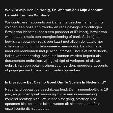
Welk Bewijs Heb Je Nodig, En Waarom Zou Mijn Account
Beperkt Kunnen Worden?
We controleren accounts om klanten te beschermen en om te
voldoen aan onze anti-fraude- en regelgevingsverplichtingen.
Bewijs van identiteit (zoals een paspoort of ID-kaart), bewijs van
woonplaats (zoals een energierekening of bankafschrift), en
bewijs van betaling (zoals een kaart met alleen de laatste vier
cijfers getoond, of portemonnee-screenshots). De informatie
moet overeenkomen met je accountprofiel, inclusief Nederlands,
indien van toepassing. Accounts kunnen worden beperkt als
documenten ontbreken, zijn gewijzigd of verlopen, of als we
gebruik van een betalingsdienst van derden, meerdere accounts
of pogingen om limieten te omzeilen opmerken.
Is Livescore Bet Casino Goed Om Te Spelen In Nederland?
Nederland bepaalt de beschikbaarheid. De minimumleeftijd is 18
jaar, en je moet fysiek aanwezig zijn in een in aanmerking
komend rechtsgebied. We kunnen toegang, stortingen of
opnames blokkeren als lokale wetten dit niet toestaan of als
onze licentie dit niet toestaat.