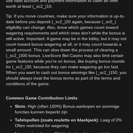
use valid account and payment information to claim an offer
worth at least (_sc2_)10.
Tip: If you move countries, make sure your information is up-to-
date before you deposit (_sc2_)20 again, because (_sc0_)
eligibility can change. Also, know which games count toward
wagering requirements and which ones don't while the bonus is
still active. Important: A game may be in the lobby, but it may not
count toward bonus wagering at all, or it may count towards a
small amount. This can slow down the process of clearing a
(_sc2_)300 bonus. LiveScore Bet Casino may also limit certain
game features while you're on bonus, like buying bonus rounds
for (_sc2_)30, because they can make wagering go too fast.
When you want to cash out bonus winnings like (_sc2_)150, you
should always treat the bonus terms as part of the terms and
conditions of the game.
Common Game Contribution Limits
Slots
: High (often 100%) Bonus-aankopen en sommige
functies kunnen beperkt zijn
Tafelspellen (zoals roulette en blackjack)
: Laag of 0%
Often restricted for wagering