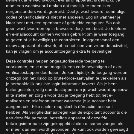
denken dat je wachtwoord, e-mail of apparaat is gehackt. Je
moet een wachtwoord maken dat moeilijk te raden is en
nergens anders wordt gebruikt. Deel je wachtwoord, eenmalige
codes of verificatielinks niet met anderen. Log uit wanneer je
klaar bent met een openbare of gedeelde computer. Sla ook
geen wachtwoorden op in browsers die je niet bezit. Je telefoon-
en e-mailaccount kunnen worden gebruikt om je weer toegang
te geven of je beveiliging te controleren. Inloggen vanaf een
nieuw apparaat of netwerk, of na het zien van vreemde activiteit,
kan je vragen om je accounttoegang extra te bevestigen.
Deze controles helpen ongeautoriseerde toegang te
voorkomen, en je moet mogelijk een code bevestigen of extra
verificatiestappen doorlopen. Je kunt tijdelijk de toegang worden
ontzegd om het risico op brute-force-aanvallen te verkleinen als
je herhaaldelijk onjuiste login-informatie invoert. Als je bent
buitengesloten, volg dan de stappen om je wachtwoord opnieuw
in te stellen en zorg ervoor dat je toegang hebt tot het e-
mailadres en telefoonnummer waarmee je je account hebt
aangemaakt. Elke speler mag slechts één actief account
hebben. Als veiligheidsmaatregel kan de exploitant accounts die
aan dezelfde persoon, hetzelfde apparaat of dezelfde
betalingsinformatie zijn gekoppeld sluiten of samenvoegen als
er meer dan één wordt gevonden. Je kunt ook worden gevraagd