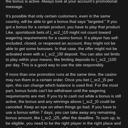
the bonus is active. Always look at your account's promotional
message.
It's possible that only certain customers, even in the same
country, will be able to get a bonus that says "targeted." If you
got a bonus for a certain product, you have to play that product.
Like, sportsbook bets of (_sc2_)10 might not count toward
wagering requirements for a casino bonus. If a player has self-
excluded, closed, or reopened an account, they might not be
able to get some bonuses. In that case, the offer might not be
activated even with a (_sc2_)30 deposit. You can also set limits
to play within your means, like limiting deposits to (_sc2_)100
per day. This is a good way to use the site responsibly.
If more than one promotion runs at the same time, the casino
may run them in a certain order. Once you bet (_sc2_)5 per
spin, this can change which balance is used first. For the most
part, bonus funds can't be withdrawn until the wagering
requirements are met. If you try to cash out while a bonus is still
active, the bonus and any winnings above (_sc2_)0 could be
canceled. Keep an eye on when things go bad. If you have to
use a bonus within 7 days, you can take away any remaining
bonus amount, like (_sc2_)25, after the deadline. To sum up, to
be eligible, you need to be the right player in the right place and