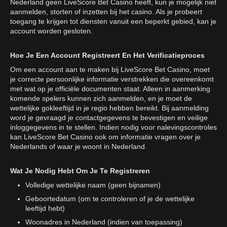
Nederland geen LiveScore Bet Casino heeft, kun je mogelijk niet
aanmelden, storten of inzetten bij het casino. Als je probeert
toegang te krijgen tot diensten vanuit een beperkt gebied, kan je
account worden gesloten.
Hoe Je Een Account Registreert En Het Verificatieproces
Om een account aan te maken bij LiveScore Bet Casino, moet
je correcte persoonlijke informatie verstrekken die overeenkomt
met wat op je officiële documenten staat. Alleen in aanmerking
komende spelers kunnen zich aanmelden, en je moet de
wettelijke gokleeftijd in je regio hebben bereikt. Bij aanmelding
word je gevraagd je contactgegevens te bevestigen en veilige
inloggegevens in te stellen. Indien nodig voor nalevingscontroles
kan LiveScore Bet Casino ook om informatie vragen over je
Nederlands of waar je woont in Nederland.
Wat Je Nodig Hebt Om Je Te Registreren
Volledige wettelijke naam (geen bijnamen)
Geboortedatum (om te controleren of je de wettelijke
leeftijd hebt)
Woonadres in Nederland (indien van toepassing)