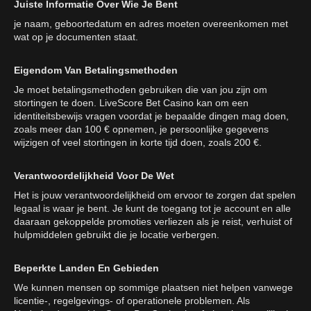
Juiste Informatie Over Wie Je Bent
je naam, geboortedatum en adres moeten overeenkomen met
wat op je documenten staat.
Eigendom Van Betalingsmethoden
Je moet betalingsmethoden gebruiken die van jou zijn om
stortingen te doen. LiveScore Bet Casino kan om een
identiteitsbewijs vragen voordat je bepaalde dingen mag doen,
zoals meer dan 100 € opnemen, je persoonlijke gegevens
wijzigen of veel stortingen in korte tijd doen, zoals 200 €.
Verantwoordelijkheid Voor De Wet
Het is jouw verantwoordelijkheid om ervoor te zorgen dat spelen
legaal is waar je bent. Je kunt de toegang tot je account en alle
daaraan gekoppelde promoties verliezen als je reist, verhuist of
hulpmiddelen gebruikt die je locatie verbergen.
Beperkte Landen En Gebieden
We kunnen mensen op sommige plaatsen niet helpen vanwege
licentie-, regelgevings- of operationele problemen. Als