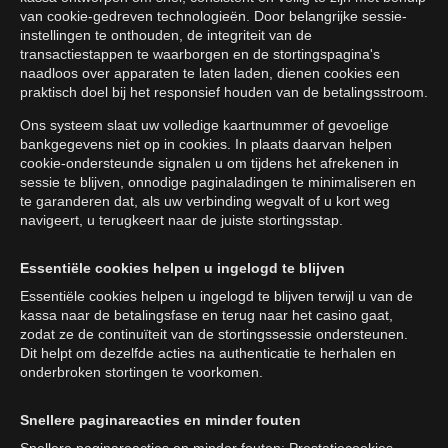
van cookie-gedreven technologieën. Door belangrijke sessie-
instellingen te onthouden, de integriteit van de
transactiestappen te waarborgen en de stortingspagina's
naadloos over apparaten te laten laden, dienen cookies een
praktisch doel bij het responsief houden van de betalingsstroom.
Ons systeem slaat uw volledige kaartnummer of gevoelige
bankgegevens niet op in cookies. In plaats daarvan helpen
cookie-ondersteunde signalen u om tijdens het afrekenen in
sessie te blijven, onnodige paginaladingen te minimaliseren en
te garanderen dat, als uw verbinding wegvalt of u kort weg
navigeert, u terugkeert naar de juiste stortingsstap.
Essentiële cookies helpen u ingelogd te blijven
Essentiële cookies helpen u ingelogd te blijven terwijl u van de
kassa naar de betalingsfase en terug naar het casino gaat,
zodat ze de continuïteit van de stortingssessie ondersteunen.
Dit helpt om dezelfde acties na authenticatie te herhalen en
onderbroken stortingen te voorkomen.
Snellere paginareacties en minder fouten