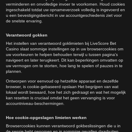
verminderen en onvolledige invoer te voorkomen. Houd cookies
ingeschakeld totdat uw opnameverzoek volledig is ingevoerd en
u een bevestigingsbericht in uw accountgeschiedenis ziet voor
de snelste ervaring.
Verantwoord gokken
Het instellen van verantwoord goklimieten bij LiveScore Bet
Casino slaat sommige instellingen op in uw browsercookies om
uw voorkeuren te helpen behouden terwijl u tussen pagina's
navigeert en later terugkeert. Dit kan beperkingen omvatten op
uw vermogen om te storten, hoe lang te spelen of pauzes in te
plannen.
Ontworpen voor eenvoud op hetzelfde apparaat en dezelfde
browser, is cookie-gebaseerd opslaan Het begrijpen van wat
lokaal wordt bewaard, hoe het zich gedraagt en wat het mogelijk
kan resetten is cruciaal omdat het geen vervanging is voor
accountniveau-beschermingen.
Hoe cookie-opgeslagen limieten werken
Browsercookies kunnen verantwoord gokbeslissingen die u in
de sessie hebt genomen en in sommige gevallen daarbuiten