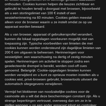
onthouden. Cookies kunnen helpen die keuzes zichtbaar en
gebruikt te houden terwijl u doorgaat met browsen, bijvoorbeeld
als u een stortingslimiet van 100 € instelt of een
sessieherinnering na 60 minuten. Cookies gelden meestal
alleen voor de browser waarin u ze instelt omdat ze op uw
apparaat worden bewaard.
Als u van browser, apparaat of gebruikersprofiel verandert,
kunnen die lokaal opgeslagen voorkeuren mogelijk niet van
toepassing zijn. Typische voorbeelden van limieten die met
cookies kunnen worden ondersteund zijn dagelijkse limieten van
200 € om uitgaven te beheersen. Herinneringen voor
sessietijden: een waarschuwing na dertig of zestig minuten
spelen. Herinneringen om activiteit te stoppen zodra een
geselecteerde drempel is bereikt, worden cool-off cues
genoemd. Belangrijk: Cookie-opgeslagen limieten kunnen
worden verwijderd en u kunt ze opnieuw moeten instellen als u
cookies wist, privé-browsen gebruikt, browsertools uitvoert die
automatisch sitegegevens verwijderen.
Vermijd het blokkeren van noodzakelijke cookies voor de
casinosite als u wilt dat deze beschermingen constant zijn. Als u
strenge beperkingen vertrouwt, overweeg dan om ze in te
stellen wanneer u op een ander apparaat inlogt en controleer