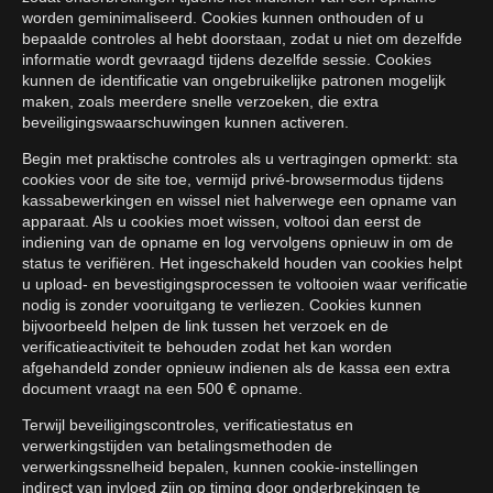
worden geminimaliseerd. Cookies kunnen onthouden of u
bepaalde controles al hebt doorstaan, zodat u niet om dezelfde
informatie wordt gevraagd tijdens dezelfde sessie. Cookies
kunnen de identificatie van ongebruikelijke patronen mogelijk
maken, zoals meerdere snelle verzoeken, die extra
beveiligingswaarschuwingen kunnen activeren.
Begin met praktische controles als u vertragingen opmerkt: sta
cookies voor de site toe, vermijd privé-browsermodus tijdens
kassabewerkingen en wissel niet halverwege een opname van
apparaat. Als u cookies moet wissen, voltooi dan eerst de
indiening van de opname en log vervolgens opnieuw in om de
status te verifiëren. Het ingeschakeld houden van cookies helpt
u upload- en bevestigingsprocessen te voltooien waar verificatie
nodig is zonder vooruitgang te verliezen. Cookies kunnen
bijvoorbeeld helpen de link tussen het verzoek en de
verificatieactiviteit te behouden zodat het kan worden
afgehandeld zonder opnieuw indienen als de kassa een extra
document vraagt na een 500 € opname.
Terwijl beveiligingscontroles, verificatiestatus en
verwerkingstijden van betalingsmethoden de
verwerkingssnelheid bepalen, kunnen cookie-instellingen
indirect van invloed zijn op timing door onderbrekingen te