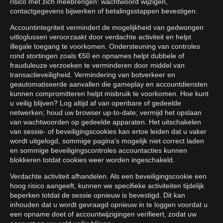
risico met zich meebrengen: wachtwoord wijzigen,
contactgegevens bijwerken of betalingsstappen bevestigen.
Accountintegriteit vermindert de mogelijkheid van gedwongen
uitloglussen veroorzaakt door verdachte activiteit en helpt
illegale toegang te voorkomen. Ondersteuning van controles
rond stortingen zoals €50 en opnames helpt dubbele of
frauduleuze verzoeken te verminderen door middel van
transactieveiligheid. Vermindering van botverkeer en
geautomatiseerde aanvallen die gameplay en accountdiensten
kunnen compromitteren helpt misbruik te voorkomen. Hoe kunt
u veilig blijven? Log altijd af van openbare of gedeelde
netwerken; houd uw browser up-to-date; vermijd het opslaan
van wachtwoorden op gedeelde apparaten. Het uitschakelen
van sessie- of beveiligingscookies kan ertoe leiden dat u vaker
wordt uitgelogd, sommige pagina's mogelijk niet correct laden
en sommige beveiligingscontroles accountacties kunnen
blokkeren totdat cookies weer worden ingeschakeld.
Verdachte activiteit afhandelen. Als een beveiligingscookie een
hoog risico aangeeft, kunnen we specifieke activiteiten tijdelijk
beperken totdat de sessie opnieuw is bevestigd. Dit kan
inhouden dat u wordt gevraagd opnieuw in te loggen voordat u
een opname doet of accountwijzigingen verifieert, zodat uw