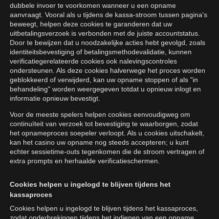
dubbele invoer te voorkomen wanneer u een opname
aanvraagt. Vooral als u tijdens de kassa-stroom tussen pagina's
beweegt, helpen deze cookies te garanderen dat uw
uitbetalingsverzoek is verbonden met de juiste accountstatus.
Door te bewijzen dat u noodzakelijke acties hebt gevolgd, zoals
identiteitsbevestiging of betalingsmethodevalidatie, kunnen
verificatiegerelateerde cookies ook nalevingscontroles
ondersteunen. Als deze cookies halverwege het proces worden
geblokkeerd of verwijderd, kan uw opname stoppen of als "in
behandeling" worden weergegeven totdat u opnieuw inlogt en
informatie opnieuw bevestigt.
Voor de meeste spelers helpen cookies eenvoudigweg om
continuïteit van verzoek tot bevestiging te waarborgen, zodat
het opnameproces soepeler verloopt. Als u cookies uitschakelt,
kan het casino uw opname nog steeds accepteren; u kunt
echter sessietime-outs tegenkomen die de stroom vertragen of
extra prompts en herhaalde verificatieschermen.
Cookies helpen u ingelogd te blijven tijdens het
kassaproces
Cookies helpen u ingelogd te blijven tijdens het kassaproces,
zodat onderbrekingen tijdens het indienen van een opname