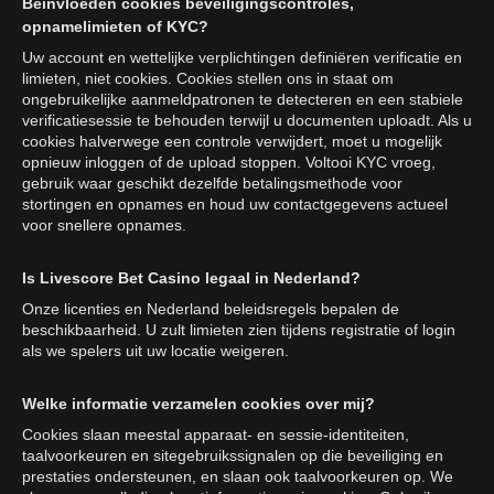
Beïnvloeden cookies beveiligingscontroles,
opnamelimieten of KYC?
Uw account en wettelijke verplichtingen definiëren verificatie en
limieten, niet cookies. Cookies stellen ons in staat om
ongebruikelijke aanmeldpatronen te detecteren en een stabiele
verificatiesessie te behouden terwijl u documenten uploadt. Als u
cookies halverwege een controle verwijdert, moet u mogelijk
opnieuw inloggen of de upload stoppen. Voltooi KYC vroeg,
gebruik waar geschikt dezelfde betalingsmethode voor
stortingen en opnames en houd uw contactgegevens actueel
voor snellere opnames.
Is Livescore Bet Casino legaal in Nederland?
Onze licenties en Nederland beleidsregels bepalen de
beschikbaarheid. U zult limieten zien tijdens registratie of login
als we spelers uit uw locatie weigeren.
Welke informatie verzamelen cookies over mij?
Cookies slaan meestal apparaat- en sessie-identiteiten,
taalvoorkeuren en sitegebruikssignalen op die beveiliging en
prestaties ondersteunen, en slaan ook taalvoorkeuren op. We