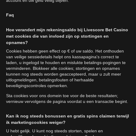
account en uw geld veilig blijven.
Faq
Hoe verandert mijn rekeningsaldo bij Livescore Bet Casino
met cookies die van invloed zijn op stortingen en
opnames?
Cookies hebben geen effect op € of uw saldo. Het onthouden
van veilige sessiedetails helpt ons kassapagina's correct te
laden, u ingelogd te houden en mislukte betalings-pogingen te
verminderen. Blokkeer alle cookies; stortingen en opnames
kunnen nog steeds worden geaccepteerd, maar u zult meer
uitlogmeldingen, betalingsfouten of herhaalde
beveiligingscontroles opmerken.
Sta cookies voor ons domein toe voor de beste resultaten;
vernieuw vervolgens de pagina voordat u een transactie begint.
Kan ik nog steeds bonussen en gratis spins claimen terwijl
ik marketingcookies weiger?
U hebt gelijk. U kunt nog steeds storten, spelen en