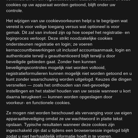
cookies op uw apparaat worden getoond, blijft onder uw
controle.
Het wijzigen van uw cookievoorkeuren helpt u te begrijpen wat
vereist is voor veilige toegang versus wat optioneel is voor
gemak. Dit zal van invloed zijn op hoe soepel het registratie- en
loginproces verloopt. Deze strikt noodzakelijke cookies
ondersteunen registratie en login; ze voeren
kernaccountbewerkingen uit inclusief accountaanmaak, login en
authenticatie terwijl u geauthenticeerd blijft terwijl u door
beveiligde gebieden gaat. Zonder hen kunnen
beveiligingscontroles mogelijk niet worden voltooid,
registratieformulieren kunnen mogelijk niet worden getoond en u
kunt zonder waarschuwing worden uitgelogd. Keuzes die dingen
versnellen — zoals het onthouden van niet-gevoelige
instellingen en het stabiel houden van uw sessie wanneer u kort
daarna terugkeert — kunnen worden opgeslagen door
voorkeur- en functionele cookies.
Ze mogen niet worden beschouwd als vervanging voor uw eigen
apparaatbeveiliging omdat ze uw wachtwoord in platte tekst
opslaan. Typische resultaten wanneer deze cookies zijn
ingeschakeld zijn dat u tijdens een browsersessie ingelogd blijft
zodat u niet herhaaldelijk informatie hoeft in te voeren.