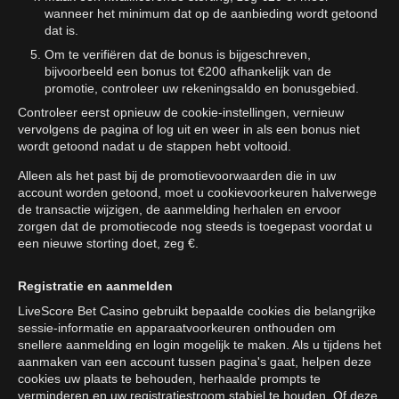
wanneer het minimum dat op de aanbieding wordt getoond
dat is.
Om te verifiëren dat de bonus is bijgeschreven,
bijvoorbeeld een bonus tot €200 afhankelijk van de
promotie, controleer uw rekeningsaldo en bonusgebied.
Controleer eerst opnieuw de cookie-instellingen, vernieuw
vervolgens de pagina of log uit en weer in als een bonus niet
wordt getoond nadat u de stappen hebt voltooid.
Alleen als het past bij de promotievoorwaarden die in uw
account worden getoond, moet u cookievoorkeuren halverwege
de transactie wijzigen, de aanmelding herhalen en ervoor
zorgen dat de promotiecode nog steeds is toegepast voordat u
een nieuwe storting doet, zeg €.
Registratie en aanmelden
LiveScore Bet Casino gebruikt bepaalde cookies die belangrijke
sessie-informatie en apparaatvoorkeuren onthouden om
snellere aanmelding en login mogelijk te maken. Als u tijdens het
aanmaken van een account tussen pagina's gaat, helpen deze
cookies uw plaats te behouden, herhaalde prompts te
verminderen en uw registratiestroom stabiel te houden. Of deze