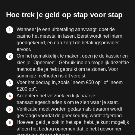
Hoe trek je geld op stap voor stap
Wanneer je een uitbetaling aanvraagt, doet de
casino het meestal in fasen. Eerst wordt het intern
goedgekeurd, en dan zorgt de betalingsprovider
ervoor.
Om het gemakkelijk te maken, open je de kassier en
kies je "Opnemen". Gebruik indien mogelijk dezelfde
methode die je hebt gebruikt om te storten. Voor
sommige methoden is dit vereist.
Voer het bedrag in, zoals "neem €50 op" of "neem
€200 op".
Accepteer het verzoek en kijk naar je
transactiegeschiedenis om te zien waar je staat.
Verificatie moet worden gedaan als daarom wordt
gevraagd voordat de goedkeuring wordt afgerond.
Hoeveel geld je ook in het spel hebt, je kunt mogelijk
alleen het bedrag opnemen dat je hebt gewonnen