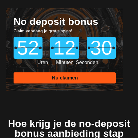
No deposit bonus
Claim vandaag je gratis spins!
52
12
28
Uren
Minuten
Seconden
Nu claimen
Hoe krijg je de no-deposit
bonus aanbieding stap