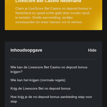
Livescore Bet Casino Nederland
Claim je LiveScore Bet Casino no deposit bonus in
Nederland en speel echte geld slots zonder eerst
te betalen. Snelle aanmelding, eerlijke
voorwaarden en meer kansen om te winnen.
Inhoudsopgave
Hide
Wie kan de Livescore Bet Casino no deposit bonus
krijgen?
Wie kan het krijgen (normale regels)
Krijg de Livescore Bet no deposit bonus
Hoe krijg je de no-deposit bonus aanbieding stap voor
stap