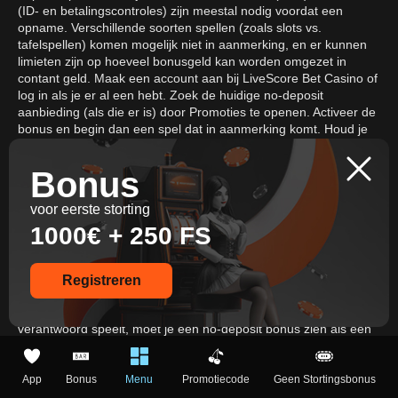
(ID- en betalingscontroles) zijn meestal nodig voordat een
opname. Verschillende soorten spellen (zoals slots vs.
tafelspellen) komen mogelijk niet in aanmerking, en er kunnen
limieten zijn op hoeveel bonusgeld kan worden omgezet in
contant geld. Maak een account aan bij LiveScore Bet Casino of
log in als je er al een hebt. Zoek de huidige no-deposit
aanbieding (als die er is) door Promoties te openen. Activeer de
bonus en begin dan een spel dat in aanmerking komt. Houd je
aan de regels voor de maximale inzet en zorg ervoor dat je
binnen de tijdslimiet inzet. Nadat je klaar bent, vraag je een
Bonus
opname aan en zorg je ervoor dat je account is geverifieerd.
voor eerste storting
Doorspel (inzet): het aantal keren dat je de bonus (of bonus plus
winsten) moet inzetten voordat je kunt opnemen. Er is een regel
1000€ + 250 FS
genaamd "max inzet" die zegt wat de grootste inzet is die je kunt
maken op een enkele spin of hand. Wanneer je geld wint met de
no deposit bonus, kun je slechts een bepaald bedrag opnemen.
Registreren
Voordat de bonus wordt ingenomen, de deadline voor het
voldoen aan de vereisten en het gebruiken ervan. Wanneer je
verantwoord speelt, moet je een no-deposit bonus zien als een
beperkte promotionele aanbieding. Stel limieten in en probeer
niet verliezen terug te winnen.
App
Bonus
Menu
Promotiecode
Geen Stortingsbonus