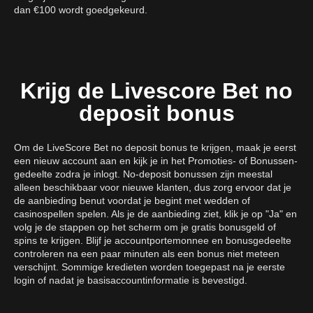
dan €100 wordt goedgekeurd.
Krijg de Livescore Bet no
deposit bonus
Om de LiveScore Bet no deposit bonus te krijgen, maak je eerst
een nieuw account aan en kijk je in het Promoties- of Bonussen-
gedeelte zodra je inlogt. No-deposit bonussen zijn meestal
alleen beschikbaar voor nieuwe klanten, dus zorg ervoor dat je
de aanbieding benut voordat je begint met wedden of
casinospellen spelen. Als je de aanbieding ziet, klik je op "Ja" en
volg je de stappen op het scherm om je gratis bonusgeld of
spins te krijgen. Blijf je accountportemonnee en bonusgedeelte
controleren na een paar minuten als een bonus niet meteen
verschijnt. Sommige kredieten worden toegepast na je eerste
login of nadat je basisaccountinformatie is bevestigd.