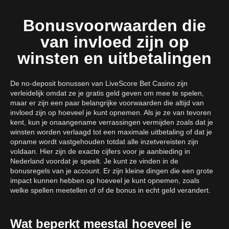
Bonusvoorwaarden die
van invloed zijn op
winsten en uitbetalingen
De no-deposit bonussen van LiveScore Bet Casino zijn
verleidelijk omdat ze je gratis geld geven om mee te spelen,
maar er zijn een paar belangrijke voorwaarden die altijd van
invloed zijn op hoeveel je kunt opnemen. Als je ze van tevoren
kent, kun je onaangename verrassingen vermijden zoals dat je
winsten worden verlaagd tot een maximale uitbetaling of dat je
opname wordt vastgehouden totdat alle inzetvereisten zijn
voldaan. Hier zijn de exacte cijfers voor je aanbieding in
Nederland voordat je speelt. Je kunt ze vinden in de
bonusregels van je account. Er zijn kleine dingen die een grote
impact kunnen hebben op hoeveel je kunt opnemen, zoals
welke spellen meetellen of of de bonus in echt geld verandert.
Wat beperkt meestal hoeveel je