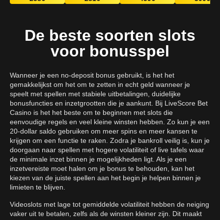
De beste soorten slots
voor bonusspel
Wanneer je een no-deposit bonus gebruikt, is het het
gemakkelijkst om het om te zetten in echt geld wanneer je
speelt met spellen met stabiele uitbetalingen, duidelijke
bonusfuncties en inzetgrootten die je aankunt. Bij LiveScore Bet
Casino is het het beste om te beginnen met slots die
eenvoudige regels en veel kleine winsten hebben. Zo kun je een
20-dollar saldo gebruiken om meer spins en meer kansen te
krijgen om een functie te raken. Zodra je bankroll veilig is, kun je
doorgaan naar spellen met hogere volatiliteit of live tafels waar
de minimale inzet binnen je mogelijkheden ligt. Als je een
inzetvereiste moet halen om je bonus te behouden, kan het
kiezen van de juiste spellen aan het begin je helpen binnen je
limieten te blijven.
Videoslots met lage tot gemiddelde volatiliteit hebben de neiging
vaker uit te betalen, zelfs als de winsten kleiner zijn. Dit maakt