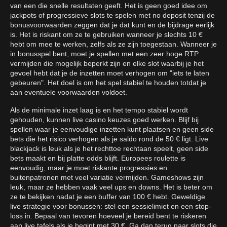
van een die snelle resultaten geeft. Het is geen goed idee om
jackpots of progressieve slots te spelen met no deposit tenzij de
bonusvoorwaarden zeggen dat je dat kunt en de bijdrage eerlijk
is. Het is riskant om ze te gebruiken wanneer je slechts 10 €
hebt om mee te werken, zelfs als ze zijn toegestaan. Wanneer je
in bonusspel bent, moet je spellen met een zeer hoge RTP
vermijden die mogelijk beperkt zijn en elke slot waarbij je het
gevoel hebt dat je de inzetten moet verhogen om "iets te laten
gebeuren". Het doel is om het spel stabiel te houden totdat je
aan eventuele voorwaarden voldoet.
Als de minimale inzet laag is en het tempo stabiel wordt
gehouden, kunnen live casino keuzes goed werken. Blijf bij
spellen waar je eenvoudige inzetten kunt plaatsen en geen side
bets die het risico verhogen als je saldo rond de 50 € ligt. Live
blackjack is leuk als je het rechttoe rechtaan speelt, geen side
bets maakt en bij platte odds blijft. Europees roulette is
eenvoudig, maar je moet riskante progressies en
buitenpatronen met veel variatie vermijden. Gameshows zijn
leuk, maar ze hebben vaak veel ups en downs. Het is beter om
ze te bekijken nadat je een buffer van 100 € hebt. Geweldige
live strategie voor bonussen: stel een sessielimiet en een stop-
loss in. Bepaal van tevoren hoeveel je bereid bent te riskeren
aan live tafels als je begint met 30 €. Ga dan terug naar slots die