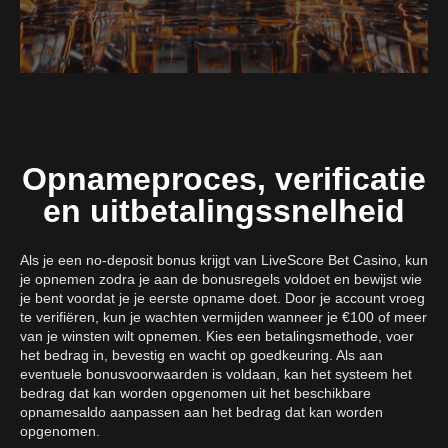
Opnameproces, verificatie
en uitbetalingssnelheid
Als je een no-deposit bonus krijgt van LiveScore Bet Casino, kun
je opnemen zodra je aan de bonusregels voldoet en bewijst wie
je bent voordat je je eerste opname doet. Door je account vroeg
te verifiëren, kun je wachten vermijden wanneer je €100 of meer
van je winsten wilt opnemen. Kies een betalingsmethode, voer
het bedrag in, bevestig en wacht op goedkeuring. Als aan
eventuele bonusvoorwaarden is voldaan, kan het systeem het
bedrag dat kan worden opgenomen uit het beschikbare
opnamesaldo aanpassen aan het bedrag dat kan worden
opgenomen.