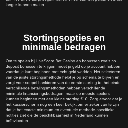
langer kunnen malen.
Stortingsopties en
minimale bedragen
Om te spelen bij LiveScore Bet Casino en bonussen zoals no
deposit bonussen te krijgen, moet je geld op je account hebben
voordat je kunt beginnen met echt geld wedden. Het selecteren
van de juiste stortingsmethode helpt je op schema te blijven en
zorgt voor soepel bankieren van de eerste storting tot het einde.
Verschillende betalingsmethoden hebben verschillende
minimale financieringsbedragen, maar de meeste spelers
kunnen beginnen met een kleine storting €10. Zorg ervoor dat je
het kassierscherm nog een keer bekijkt om er zeker van te zijn
dat je het exacte minimum en eventuele methode-specifieke
notities ziet die de beschikbaarheid in Nederland kunnen
beïnvloeden.