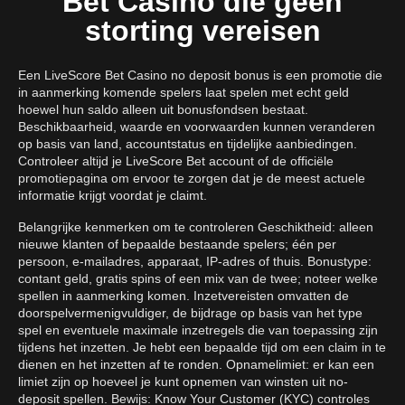
Bet Casino die geen
storting vereisen
Een LiveScore Bet Casino no deposit bonus is een promotie die
in aanmerking komende spelers laat spelen met echt geld
hoewel hun saldo alleen uit bonusfondsen bestaat.
Beschikbaarheid, waarde en voorwaarden kunnen veranderen
op basis van land, accountstatus en tijdelijke aanbiedingen.
Controleer altijd je LiveScore Bet account of de officiële
promotiepagina om ervoor te zorgen dat je de meest actuele
informatie krijgt voordat je claimt.
Belangrijke kenmerken om te controleren Geschiktheid: alleen
nieuwe klanten of bepaalde bestaande spelers; één per
persoon, e-mailadres, apparaat, IP-adres of thuis. Bonustype:
contant geld, gratis spins of een mix van de twee; noteer welke
spellen in aanmerking komen. Inzetvereisten omvatten de
doorspelvermenigvuldiger, de bijdrage op basis van het type
spel en eventuele maximale inzetregels die van toepassing zijn
tijdens het inzetten. Je hebt een bepaalde tijd om een claim in te
dienen en het inzetten af te ronden. Opnamelimiet: er kan een
limiet zijn op hoeveel je kunt opnemen van winsten uit no-
deposit spellen. Bewijs: Know Your Customer (KYC) controles