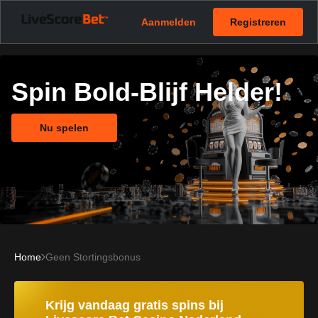
Aanmelden
Registreren
Spin Bold-Blijf Helder!
Nu spelen
Home
Geen Stortingsbonus
Krijg vandaag gratis spins bij