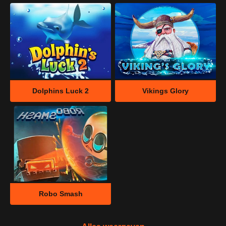
Dolphins Luck 2
Vikings Glory
Butterfly Hot 20