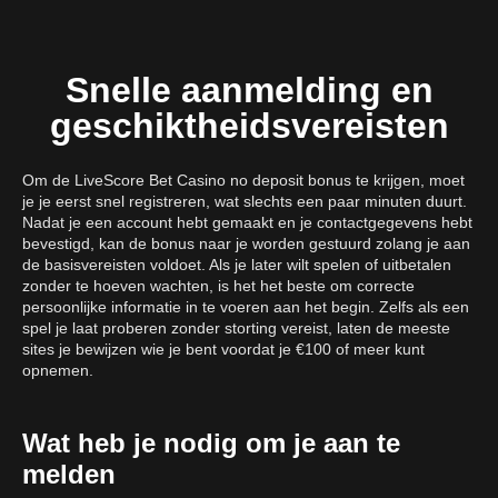
Snelle aanmelding en
geschiktheidsvereisten
Om de LiveScore Bet Casino no deposit bonus te krijgen, moet
je je eerst snel registreren, wat slechts een paar minuten duurt.
Nadat je een account hebt gemaakt en je contactgegevens hebt
bevestigd, kan de bonus naar je worden gestuurd zolang je aan
de basisvereisten voldoet. Als je later wilt spelen of uitbetalen
zonder te hoeven wachten, is het het beste om correcte
persoonlijke informatie in te voeren aan het begin. Zelfs als een
spel je laat proberen zonder storting vereist, laten de meeste
sites je bewijzen wie je bent voordat je €100 of meer kunt
opnemen.
Wat heb je nodig om je aan te
melden